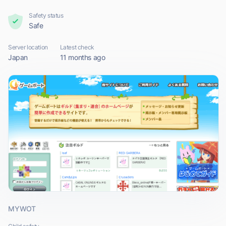
Safety status
Safe
Server location
Latest check
Japan
11 months ago
MYWOT