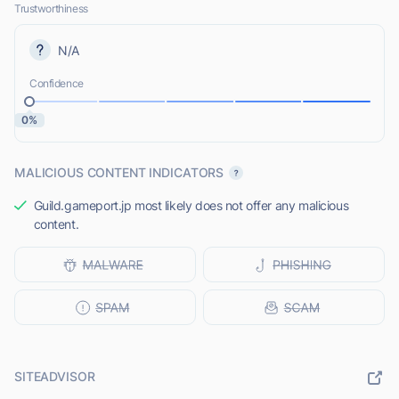
Trustworthiness
N/A
Confidence
0%
MALICIOUS CONTENT INDICATORS
Guild.gameport.jp most likely does not offer any malicious
content.
SITEADVISOR