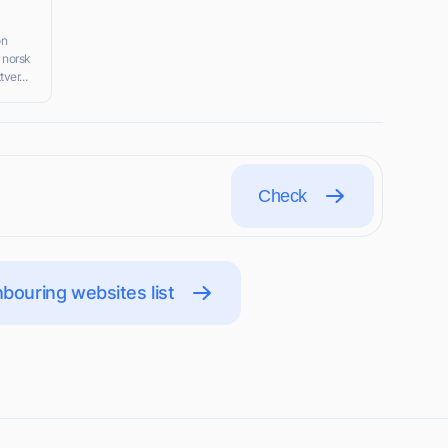
on
r norsk
ver...
Check
bouring websites list