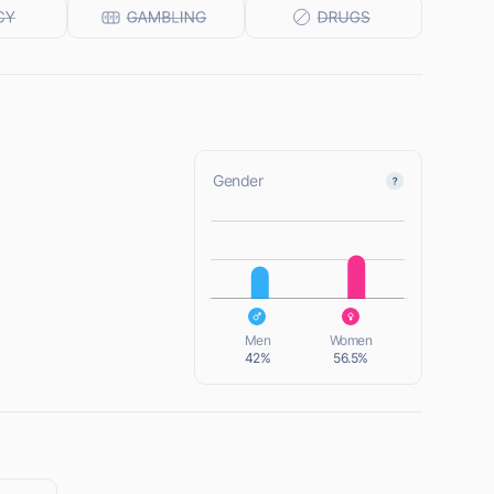
Gender
L
L
Men
Women
42%
56.5%