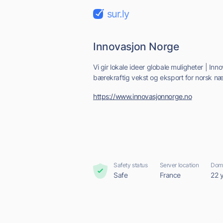
sur.ly
Innovasjon Norge
Vi gir lokale ideer globale muligheter | Inn
bærekraftig vekst og eksport for norsk næ
https://www.innovasjonnorge.no
Safety status
Server location
Doma
Safe
France
22 