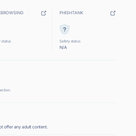
EBROWSING
PHISHTANK
 status
Safety status
N/A
ection.
t offer any adult content.