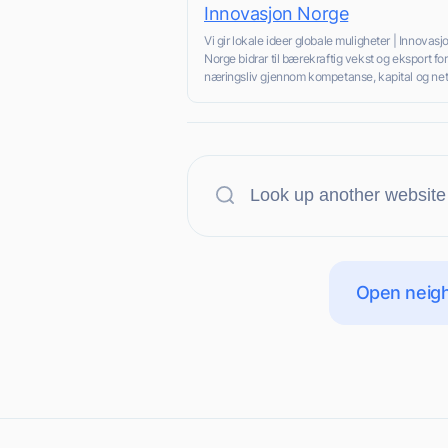
Innovasjon Norge
Vi gir lokale ideer globale muligheter | Innovasj
Norge bidrar til bærekraftig vekst og eksport fo
næringsliv gjennom kompetanse, kapital og nett
Open neigh