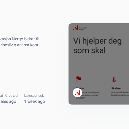
ovasjon Norge bidrar til
ringsliv gjennom kom...
in Created
Latest check
years ago
1 week ago