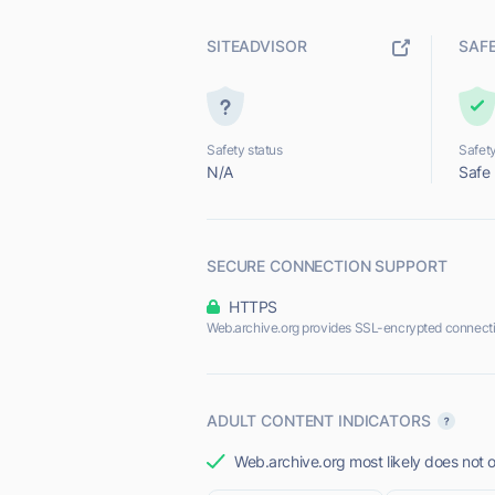
SITEADVISOR
SAF
Safety status
Safety
N/A
Safe
SECURE CONNECTION SUPPORT
HTTPS
Web.archive.org provides SSL-encrypted connecti
ADULT CONTENT INDICATORS
Web.archive.org most likely does not o