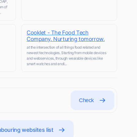
LDAP,
am of
.
Cooklet - The Food Tech
Company. Nurturing tomorrow.
at the intersection of all things food related and
newest technologies. Starting from mobile devices
and webservices, through wearable devices like
smart watches and endi...
Check
bouring websites list