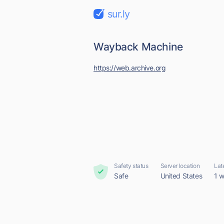
sur.ly
Wayback Machine
https://web.archive.org
Safety status
Server location
Lat
Safe
United States
1 